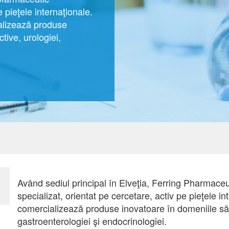
e pieţele internaţionale.
ializează produse
tive, urologiei,
Având sediul principal în Elveţia, Ferring Pharmace
specializat, orientat pe cercetare, activ pe pieţele i
comercializează produse inovatoare în domeniile sănă
gastroenterologiei şi endocrinologiei.