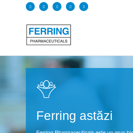
Ferring astăzi
Ferring Pharmaceuticals este un grup bi