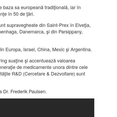
 de baza sa europeană tradiţională, iar în
ţe în 50 de ţări.
unt supravegheate din Saint-Prex în Elveţia,
Copenhaga, Danemarca, şi din Parsippany,
din Europa, Israel, China, Mexic şi Argentina.
ring susţine şi accentuează valoarea
generaţie de medicamente unora dintre cele
ităţile R&D (Cercetare & Dezvoltare) sunt
a Dr. Frederik Paulsen.